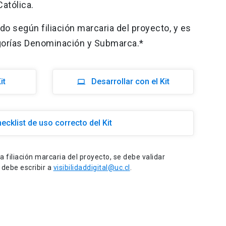
Católica.
do según filiación marcaria del proyecto, y es
egorías Denominación y Submarca.*
it
Desarrollar con el Kit
laptop
ecklist de uso correcto del Kit
 la filiación marcaria del proyecto, se debe validar
debe escribir a
visibilidaddigital@uc.cl
.