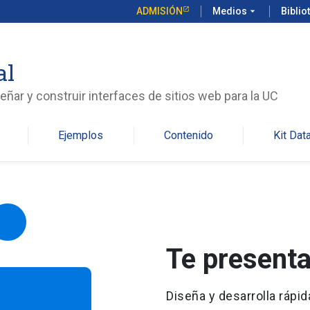
ADMISIÓN
Medios
arrow_drop_down
Biblio
al
eñar y construir interfaces de sitios web para la UC
Ejemplos
Contenido
Kit Dat
Te presenta
Diseña y desarrolla rápi