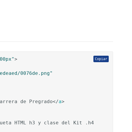
00px"
>
Copiar
edeaed/0076de.png"
arrera de Pregrado
</
a
>
ueta HTML h3 y clase del Kit .h4
