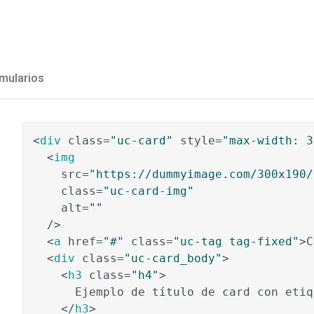
mularios
<
div
class
=
"uc-card"
style
=
"max-width: 3
<
img
src
=
"https://dummyimage.com/300x190/
class
=
"uc-card-img"
alt
=
""
  />
<
a
href
=
"#"
class
=
"uc-tag tag-fixed"
>
C
<
div
class
=
"uc-card_body"
>
<
h3
class
=
"h4"
>
      Ejemplo de título de card con etiq
</
h3
>