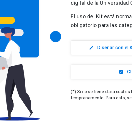
digital de la Universidad 
El uso del Kit está norma
obligatorio para las cat
Diseñar con el K
edit
Ch
check_box
(*) Si no se tiene clara cuál es
tempranamente. Para esto, se 