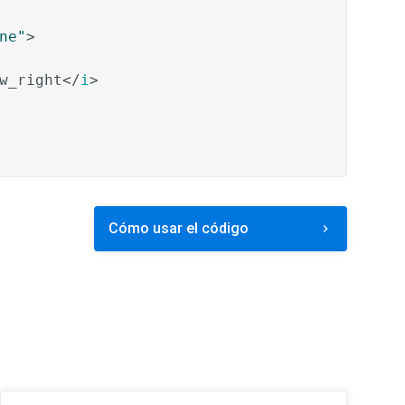
ne"
>
w_right
</
i
>
Cómo usar el código
chevron_right