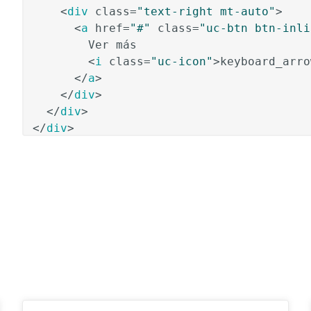
<
div
class
=
"text-right mt-auto"
>
<
a
href
=
"#"
class
=
"uc-btn btn-inli
        Ver más

<
i
class
=
"uc-icon"
>
keyboard_arro
</
a
>
</
div
>
</
div
>
</
div
>