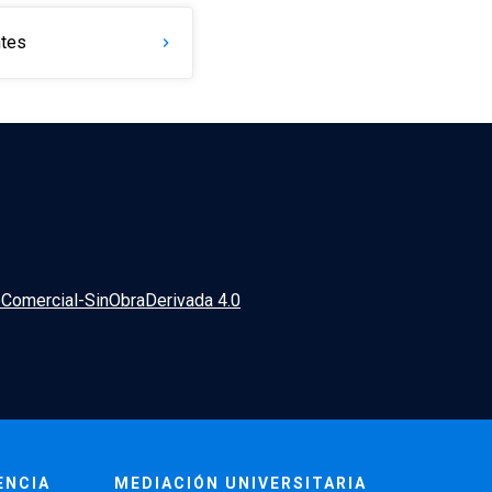
ntes
chevron_right
Comercial-SinObraDerivada 4.0
ENCIA
MEDIACIÓN UNIVERSITARIA