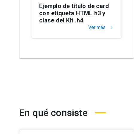
Ejemplo de título de card
con etiqueta HTML h3 y
clase del Kit .h4
Ver más
keyboard_arrow_right
En qué consiste