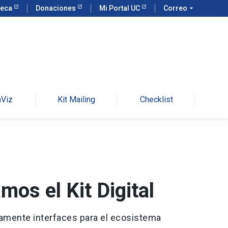
teca
Donaciones
Mi Portal UC
Correo
arrow_drop_down
aViz
Kit Mailing
Checklist
mos el Kit Digital
damente interfaces para el ecosistema